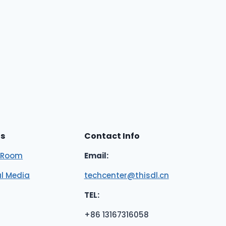
ls
Contact Info
tRoom
Email:
al Media
techcenter@thisdl.cn
TEL:
+86 13167316058