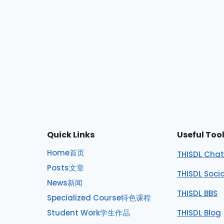
Quick Links
Useful Too
Home首页
THISDL Cha
Posts文章
THISDL Soci
News新闻
THISDL BBS
Specialized Course特色课程
Student Work学生作品
THISDL Blog