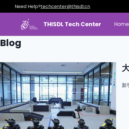
Need Help?
techcenter@thisdl.cn
THISDL Tech Center
Hom
Blog
大
新