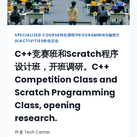
SPECIALIZED COURSE特色课程
|
PROGRAMMING编程方
向
|
ACTIVITIES特色活动
C++竞赛班和Scratch程序
设计班，开班调研。C++
Competition Class and
Scratch Programming
Class, opening
research.
作者
Tech Center