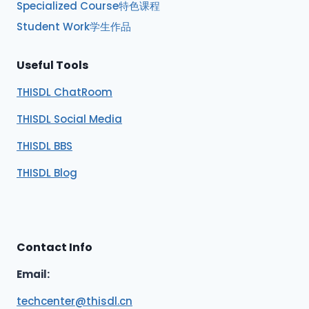
Specialized Course特色课程
Student Work学生作品
Useful Tools
THISDL ChatRoom
THISDL Social Media
THISDL BBS
THISDL Blog
Contact Info
Email:
techcenter@thisdl.cn