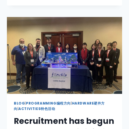
BLOG
|
PROGRAMMING编程方向
|
HARDWARE硬件方
向
|
ACTIVITIES特色活动
Recruitment has begun