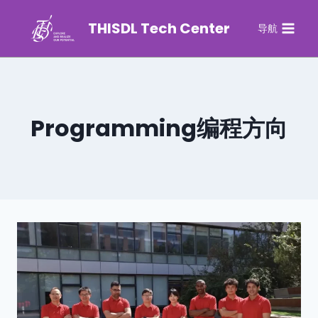
THISDL Tech Center
导航
Programming编程方向