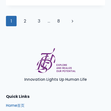
1
2
3
…
8
Innovation Lights Up Human Life
Quick Links
Home首页