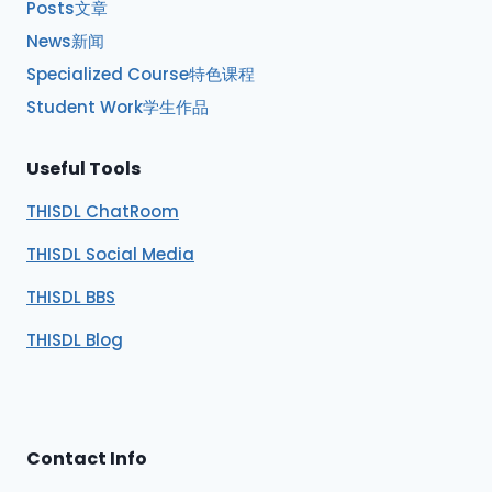
Posts文章
News新闻
Specialized Course特色课程
Student Work学生作品
Useful Tools
THISDL ChatRoom
THISDL Social Media
THISDL BBS
THISDL Blog
Contact Info