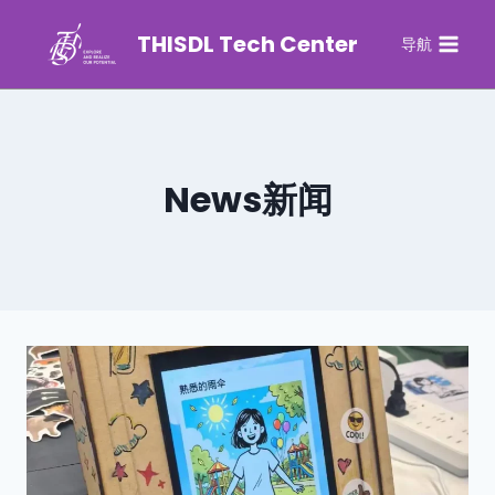
THISDL Tech Center
导航
News新闻