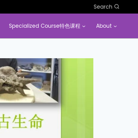
Search
Specialized Course特色课程
About