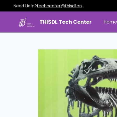
Need Help?
techcenter@thisdl.cn
THISDL Tech Center
Hom