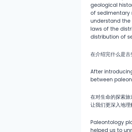
geological hist
of sedimentary m
understand the 
laws of the dis
distribution of 
在介绍完什么是古
After introducin
between paleon
在对生命的探索旅
让我们更深入地理
Paleontology pla
helped us to unr