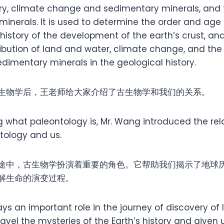
ory, climate change and sedimentary minerals, and t
inerals. It is used to determine the order and age o
history of the development of the earth’s crust, an
tribution of land and water, climate change, and th
sedimentary minerals in the geological history.
生物学后，王老师给大家介绍了古生物学和我们的关系。
g what paleontology is, Mr. Wang introduced the rel
tology and us.
途中，古生物学扮演着重要的角色。它帮助我们揭示了地球
解生命的演变过程。
ys an important role in the journey of discovery of li
avel the mysteries of the Earth’s history and given