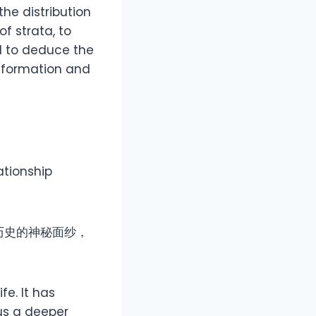
he distribution
f strata, to
d to deduce the
e formation and
ationship
历史的神秘面纱，
fe. It has
 us a deeper