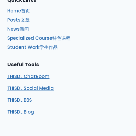
Quick Links
Home首页
Posts文章
News新闻
Specialized Course特色课程
Student Work学生作品
Useful Tools
THISDL ChatRoom
THISDL Social Media
THISDL BBS
THISDL Blog