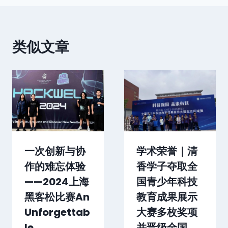
类似文章
一次创新与协
学术荣誉｜清
作的难忘体验
香学子夺取全
——2024上海
国青少年科技
黑客松比赛An
教育成果展示
Unforgettab
大赛多枚奖项
le
并晋级全国