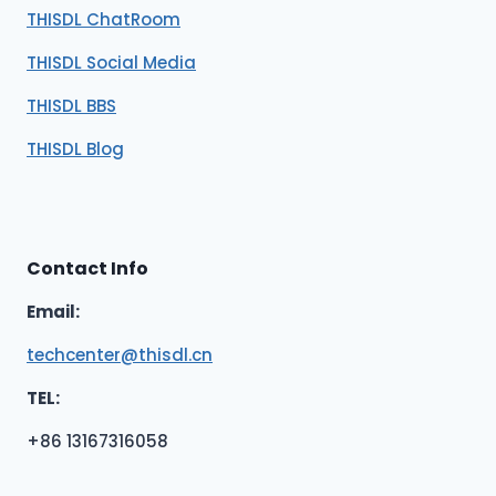
THISDL ChatRoom
THISDL Social Media
THISDL BBS
THISDL Blog
Contact Info
Email:
techcenter@thisdl.cn
TEL:
+86 13167316058