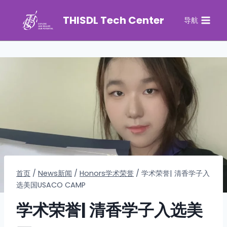
THISDL Tech Center
导航
首页
/
News新闻
/
Honors学术荣誉
/
学术荣誉| 清香学子入
选美国USACO CAMP
学术荣誉| 清香学子入选美