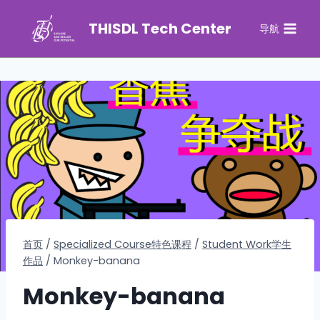
THISDL Tech Center
导航
首页
/
Specialized Course特色课程
/
Student Work学生
作品
/
Monkey-banana
Monkey-banana