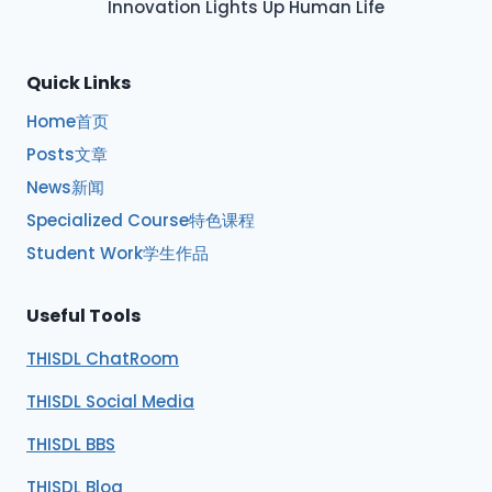
Innovation Lights Up Human Life
Quick Links
Home首页
Posts文章
News新闻
Specialized Course特色课程
Student Work学生作品
Useful Tools
THISDL ChatRoom
THISDL Social Media
THISDL BBS
THISDL Blog